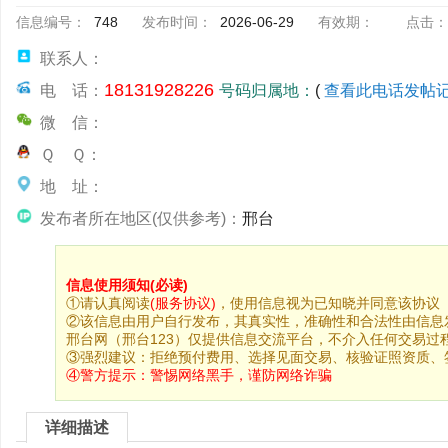
信息编号：
748
发布时间：
2026-06-29
有效期：
点击：
联系人：
18131928226
电 话：
号码归属地：
(
查看此电话发帖
微 信：
Ｑ Ｑ：
地 址：
发布者所在地区(仅供参考)：
邢台
信息使用须知(必读)
①请认真阅读
(服务协议)
，使用信息视为已知晓并同意该协议
②该信息由用户自行发布，其真实性，准确性和合法性由信息
邢台网（邢台123）仅提供信息交流平台，不介入任何交易过
③强烈建议：拒绝预付费用、选择见面交易、核验证照资质、
④警方提示：
警惕网络黑手，谨防网络诈骗
详细描述