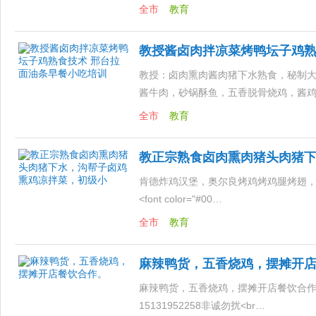
全市
教育
教授酱卤肉拌凉菜烤鸭坛子鸡熟
教授：卤肉熏肉酱肉猪下水熟食，秘制
酱牛肉，砂锅酥鱼，五香脱骨烧鸡，酱
全市
教育
教正宗熟食卤肉熏肉猪头肉猪
肯德炸鸡汉堡，奥尔良烤鸡烤鸡腿烤翅，
<font color="#00…
全市
教育
麻辣鸭货，五香烧鸡，摆摊开
麻辣鸭货，五香烧鸡，摆摊开店餐饮合
15131952258非诚勿扰<br…