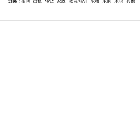
分类：
招聘
出租
转让
家政
教育/培训
求租
求购
求职
其他