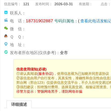
信息编号：
121
发布时间：
2026-03-31
有效期：
点击：
联系人：
18731902887
电 话：
号码归属地：
(
查看此电话发帖
微 信：
Ｑ Ｑ：
地 址：
发布者所在地区(仅供参考)：
全市
信息使用须知(必读)
①请认真阅读
(服务协议)
，使用信息视为已知晓并同意该协议
②该信息由用户自行发布，其真实性，准确性和合法性由信息
邢台网（邢台123）仅提供信息交流平台，不介入任何交易过
③强烈建议：拒绝预付费用、选择见面交易、核验证照资质、
④警方提示：
警惕网络黑手，谨防网络诈骗
详细描述