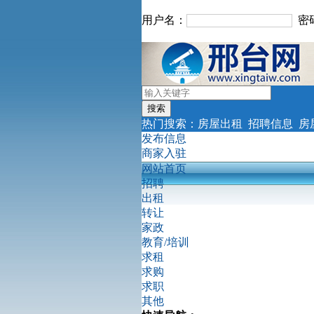
用户名：
密
热门搜索：
房屋出租
招聘信息
房
发布信息
商家入驻
网站首页
招聘
出租
转让
家政
教育/培训
求租
求购
求职
其他