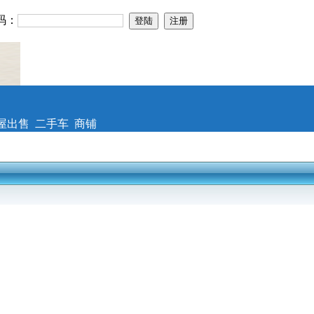
码：
屋出售
二手车
商铺