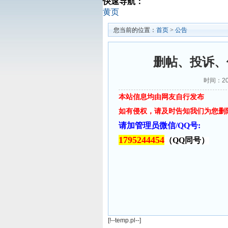
快速导航：
黄页
您当前的位置：
首页
>
公告
删帖、投诉、
时间：202
本站信息均由网友自行发布
如有侵权，请及时告知我们为您删
请加管理员微信/QQ号:
1795244454
（QQ同号）
[!--temp.pl--]