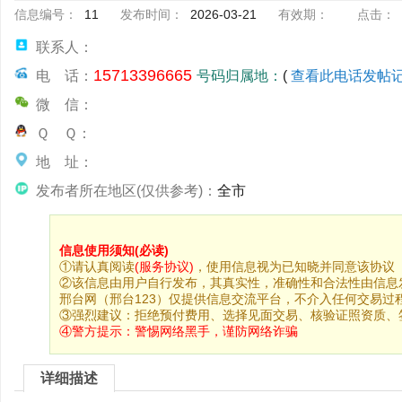
信息编号：
11
发布时间：
2026-03-21
有效期：
点击：
联系人：
15713396665
电 话：
号码归属地：
(
查看此电话发帖
微 信：
Ｑ Ｑ：
地 址：
发布者所在地区(仅供参考)：
全市
信息使用须知(必读)
①请认真阅读
(服务协议)
，使用信息视为已知晓并同意该协议
②该信息由用户自行发布，其真实性，准确性和合法性由信息
邢台网（邢台123）仅提供信息交流平台，不介入任何交易过
③强烈建议：拒绝预付费用、选择见面交易、核验证照资质、
④警方提示：
警惕网络黑手，谨防网络诈骗
详细描述